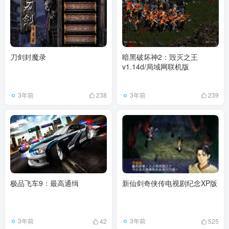
刀剑封魔录
暗黑破坏神2：毁灭之王
v1.14d/局域网联机版
3年前
3年前
238
239
极品飞车9：最高通缉
新仙剑奇侠传电视剧纪念XP版
3年前
3年前
42
525