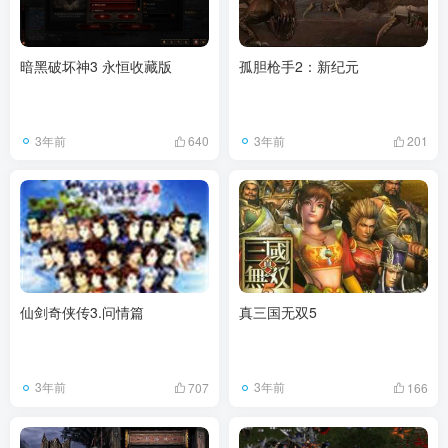
暗黑破坏神3 永恒收藏版
孤胆枪手2：新纪元
3年前
3年前
640
201
仙剑奇侠传3.问情篇
真三国无双5
3年前
3年前
707
166