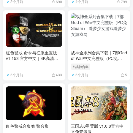
2个月前
4个月前
690
799
红色警戒 命令与征服重置版
战神全系列合集下载｜7部God
v1.153 官方中文｜4K高清重
of War中文完整版（PC免
制合集下载
Steam）
# 战神合集
5个月前
5个月前
433
5
红色警戒合集/红警合集
三国志8重置版 v1.0.8官方中
文免安装版