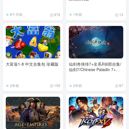
8个月前
1年前
979
13
大富翁1-8 中文合集包 珍藏版
仙剑奇侠传7+全系列6部合集/
仙剑7/Chinese Paladin 7+外
传73G
2年前
2年前
159
87