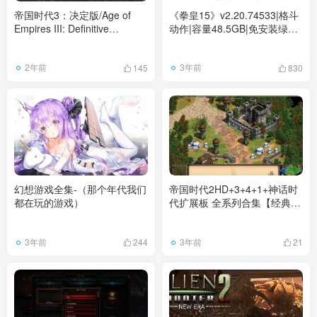
帝国时代3：决定版/Age of
《拳皇15》v2.20.74533|格斗
Empires III: Definitive
动作|容量48.5GB|免安装绿色
Edition（更新
中文版
v100.15.59076.0）
2年前
3年前
145
830
幻想游戏全集-（那个年代我们
帝国时代2HD+3+4+1+神话时
都在玩的游戏）
代扩展板 全系列合集【经典版
本】
3年前
3年前
244
21