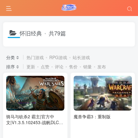
怀旧经典
共79篇
分类
热门游戏
RPG游戏
站长游戏
排序
更新
点赞
评论
售价
销量
发布
骑马与砍杀2 霸主|官方中
魔兽争霸3：重制版
文|V1.3.5.102453-战帆DLC-
破军征程-重整帝国+全DLC+修
改器|解压即撸|