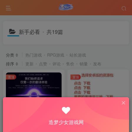
新手必看
共19篇
分类
热门游戏
RPG游戏
站长游戏
排序
更新
点赞
评论
售价
销量
发布
置顶
置顶
游戏一键汉化（翻译）工具本
安卓手机直装和模拟器下载及
站定制版 Ver2025.12.30
解压教程
造梦少女游戏网