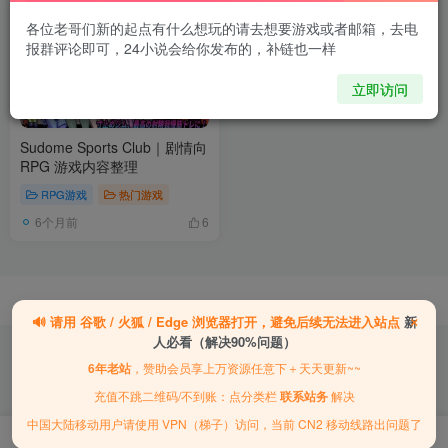
各位老哥们新的起点有什么想玩的请去想要游戏或者邮箱，去电
报群评论即可，24小说会给你发布的，补链也一样
立即访问
Sudome Sports Club｜剧情向
RPG 游戏内容整理
RPG游戏
热门游戏
6个月前
6
×
🔊
请用
谷歌 / 火狐 / Edge
浏览器打开，避免后续无法进入站点
新
人必看（解决90%问题）
6年老站
，赞助会员享上万资源任意下＋天天更新~~
｜
充值不跳二维码/不到账：点分类栏
联系站务
解决
｜
中国大陆移动用户请使用 VPN（梯子）访问，当前 CN2 移动线路出问题了