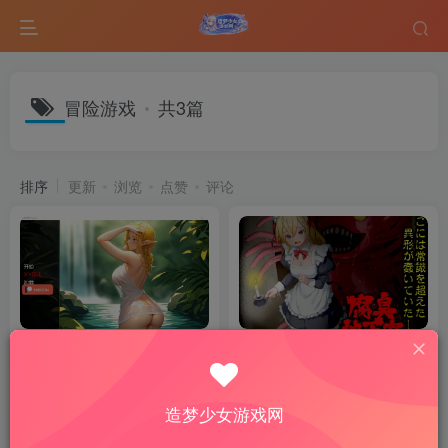
冒险游戏
共3篇
排序
更新
浏览
点赞
评论
[SLG/汉化] 魔法大陆 The
Fetid Basement｜剧情向
Magical Continentv0.12.0
RPG 游戏内容整理
Public PC+安卓汉化版
SLG游戏
手机游戏
热门游戏
RPG游戏
热门游戏
造梦少女游戏网
5个月前
6个月前
15
16