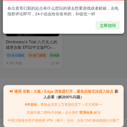
各位老哥们新的起点有什么想玩的请去想要游戏或者邮箱，去电
报群评论即可，24小说会给你发布的，补链也一样
立即访问
Dimitrescu’s Trial 八尺夫人的
城堡合集 EP22中文版PC+安
卓
SLG游戏
热门游戏
站长游戏
6个月前
10
×
🔊
请用
谷歌 / 火狐 / Edge
浏览器打开，避免后续无法进入站点
新
人必看（解决90%问题）
6年老站
，赞助会员享上万资源任意下＋天天更新~~
｜
充值不跳二维码/不到账：点分类栏
联系站务
解决
｜
中国大陆移动用户请使用 VPN（梯子）访问，当前 CN2 移动线路出问题了