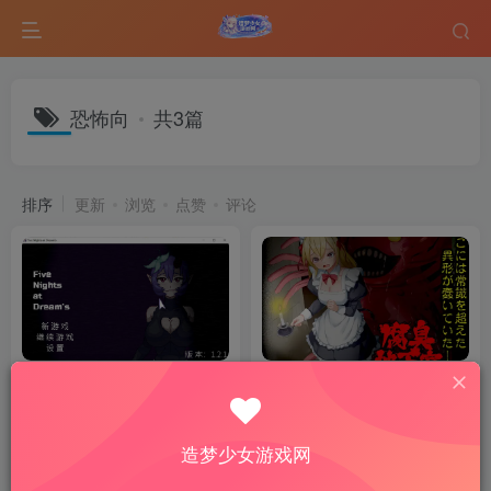
恐怖向
共3篇
排序
更新
浏览
点赞
评论
梦境五夜 Five Nights at
Fetid Basement｜剧情向
Dream’s 官方中文版｜恐怖生
RPG 游戏内容整理
存互动SLG
SLG游戏
热门游戏
RPG游戏
热门游戏
造梦少女游戏网
6个月前
6个月前
12
16