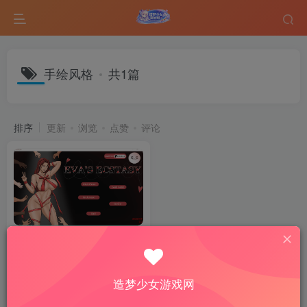
手绘风格
共1篇
排序
更新
浏览
点赞
评论
Eva’s Ecstasy v1.1｜手绘风剧
情向 SLG 游戏介绍
SLG游戏
手机游戏
热门游戏
造梦少女游戏网
6个月前
9