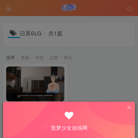
日系SLG
共1篇
排序
更新
浏览
点赞
评论
耕耘 Plowed v0.6.0 PC+安卓
AI汉化版
SLG游戏
手机游戏
热门游戏
造梦少女游戏网
5个月前
14