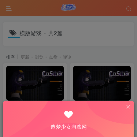
横版游戏
共2篇
排序
更新
浏览
点赞
评论
[ACT/动态] 细胞领域 细胞象限
细胞领域 CelSector 官方中文
CelSector v1.1.2官中步兵
版｜横版动作射击游戏介绍
3D/ACT游戏
热门游戏
3D/ACT游戏
热门游戏
造梦少女游戏网
1个月前
6个月前
15
15