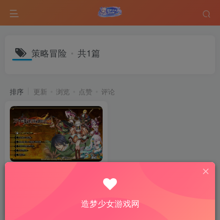
策略冒险
共1篇
排序
更新
浏览
点赞
评论
万千定数孤注破晓之刻中文版
下载｜玩法攻略＋迷宫探索
RPG深度解析
RPG游戏
热门游戏
造梦少女游戏网
5个月前
6