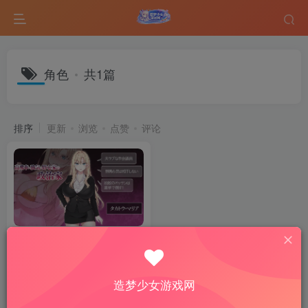
角色
共1篇
排序
更新
浏览
点赞
评论
NTR POLITICS JP 〜爆乳政
治家の選挙活動記録！政敵に
負けるなんてアリエナイ〜 官
SLG游戏
热门游戏
方中文正式版
造梦少女游戏网
5个月前
13