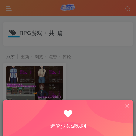
RPG游戏
共1篇
排序
更新
浏览
点赞
评论
欢迎光临！来到NPC的小镇！
～现代篇～ / ようこそ！NPC
の町へ！～現代編～ AI汉化版
RPG游戏
热门游戏
[900M/新作]
造梦少女游戏网
5个月前
12