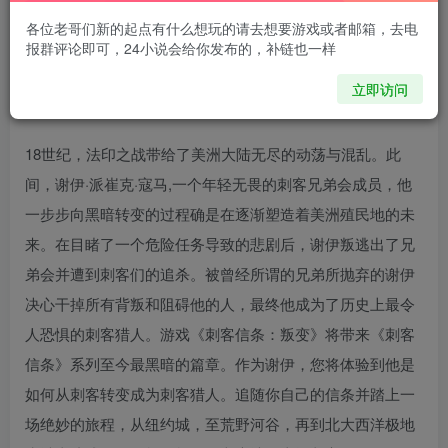
各位老哥们新的起点有什么想玩的请去想要游戏或者邮箱，去电
关于这款游戏
报群评论即可，24小说会给你发布的，补链也一样
立即访问
剧情简介
18世纪，法印之战带给了美洲大陆无尽的动荡与混乱。此
间，谢伊·派崔克·寇马,一个年轻无畏的刺客兄弟会成员，他
一步步向黑暗转变的过程确是在逐渐塑造着美洲殖民地的未
来。在目睹了一个危险任务导致的悲剧后，谢伊叛逃出了兄
弟会并遭到刺客们的追杀。被曾经所谓的兄弟所抛弃的谢伊
决心干掉所有背叛和阻碍他的人，最终他成为了历史上最令
人恐惧的刺客猎人。游戏《刺客信条：叛变》将带来《刺客
信条》系列至今最黑暗的篇章。作为谢伊，您将体验到他是
如何从刺客转变成为刺客猎人。追随你自己的信条并踏上一
场绝妙的旅程，从纽约城，至荒野河谷，再到北大西洋极地