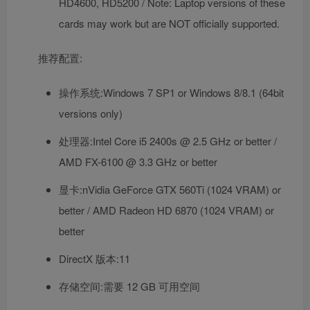
HD4600, HD5200 / Note: Laptop versions of these
cards may work but are NOT officially supported.
推荐配置:
操作系统:Windows 7 SP1 or Windows 8/8.1 (64bit
versions only)
处理器:Intel Core i5 2400s @ 2.5 GHz or better /
AMD FX-6100 @ 3.3 GHz or better
显卡:nVidia GeForce GTX 560Ti (1024 VRAM) or
better / AMD Radeon HD 6870 (1024 VRAM) or
better
DirectX 版本:11
存储空间:需要 12 GB 可用空间