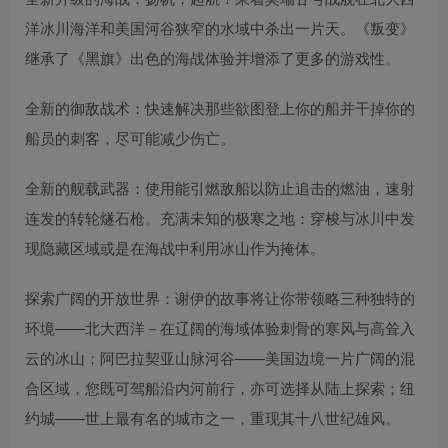
洋冰川海洋和美国河谷狭窄的水域中杀出一片天。《叛变》
继承了《黑旗》出色的海战体验并增添了更多的游戏性。
全新的御敌战术：快速解决那些欲图登上你的船并干掉你的
船员的刺客，尽可能减少伤亡。
全新的舰载武器：使用能引燃敌船以防止追击的燃油，速射
连发的转轮燧石枪。充满未知的极寒之地：穿梭与冰川中发
现隐藏区域或是在海战中利用冰山作为掩体。
探索广阔的开放世界：谢伊的故事将让你带领略三种独特的
环境——北大西洋－在辽阔的海域体验刺骨的寒风与高耸入
云的冰山；阿巴拉契亚山脉河谷——美国边境一片广阔的混
合区域，您既可驾船沿内河前行，亦可选择从陆上探索；纽
约城——世上最有名的城市之一，重现其十八世纪雄风。