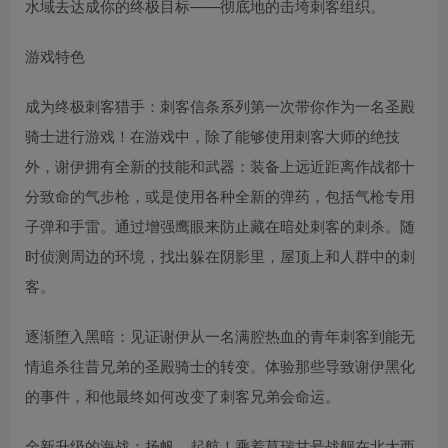
水域去达成你的终极目标——彻底地的击垮刺客组织。
游戏特色
成为终极刺客猎手：刺客信条系列第一次带你作为一名圣殿
骑士进行游戏！在游戏中，除了能够使用刺客大师的绝技
外，谢伊拥有全新的技能和武器：装备上远近距离作战都十
分致命的气步枪，或是使用各种全新的弹药，包括气枪专用
子弹和手雷。通过增强鹰眼来防止藏在暗处刺客的刺杀。随
时侦测周边的环境，找出躲在阴影里，屋顶上和人群中的刺
客。
逐渐堕入黑暗：见证谢伊从一名满腔热血的青年刺客到能无
情追杀往昔兄弟的圣殿骑士的转变。体验那些导致谢伊黑化
的事件，和他最终如何改变了刺客兄弟会命运。
全新升级的海战：扬帆，起航！乘着莫瑞甘号战舰在北大西