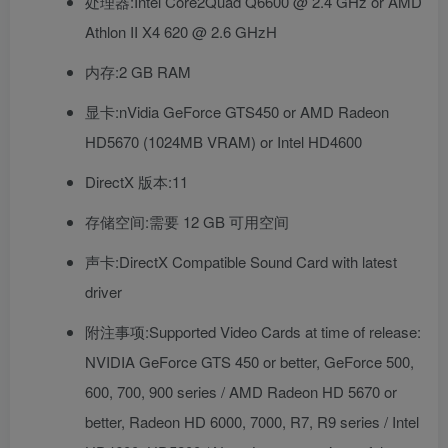
处理器:Intel Core2Quad Q6600 @ 2.4 GHz or AMD
Athlon II X4 620 @ 2.6 GHzH
内存:2 GB RAM
显卡:nVidia GeForce GTS450 or AMD Radeon
HD5670 (1024MB VRAM) or Intel HD4600
DirectX 版本:11
存储空间:需要 12 GB 可用空间
声卡:DirectX Compatible Sound Card with latest
driver
附注事项:Supported Video Cards at time of release:
NVIDIA GeForce GTS 450 or better, GeForce 500,
600, 700, 900 series / AMD Radeon HD 5670 or
better, Radeon HD 6000, 7000, R7, R9 series / Intel