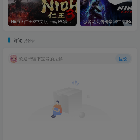
Nioh 3仁王3中文版下载 PC豪华版｜全DLC+终极内容整合
评论
抢沙发
欢迎您留下宝贵的见解！
提交