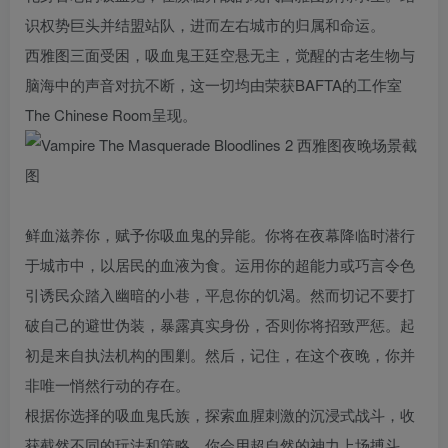
识权势巨头并结盟站队，进而左右城市的归属和命运。
西雅图三面受困，吸血鬼王廷空悬无主，觉醒的古老生物与
脑海中的声音对抗不断，这一切均由荣获BAFTA的工作室
The Chinese Room呈现。
鲜血滋养你，赋予你吸血鬼的异能。你将在夜幕降临时潜行
于城市中，以居民的血液为食。运用你的超能力或巧言令色
引诱民众踏入幽暗的小巷，平息你的饥渴。然而切记不要打
破自己的避世伪装，暴露真实身份，否则你将招致严惩。起
初是来自执法机构的围剿。然后，记住，在这个夜晚，你并
非唯一悄然行动的存在。
根据你选择的吸血鬼氏族，探索血腥刺激的沉浸式战斗，收
获截然不同的玩法和策略。你会用超自然的神力上场搏斗，