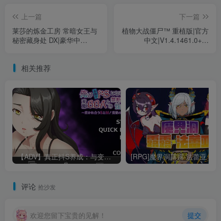
上一篇
下一篇
莱莎的炼金工房 常暗女王与
植物大战僵尸™ 重植版|官方
秘密藏身处 DX|豪华中
中文|V1.4.1461.0+全
文|V1.0.1+预购特典+全DLC|
DLC+预购奖励|解压即撸|
解压即撸|
相关推荐
【ADV】真正抖S养成：与变态大姐姐的禁忌之恋1.0汉化600M
评论
抢沙发
欢迎您留下宝贵的见解！
提交