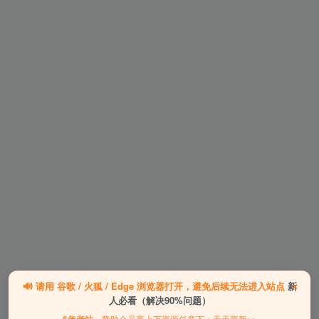
×
🔊
请用
谷歌 / 火狐 / Edge
浏览器打开，避免后续无法进入站点
新
人必看（解决90%问题）
，赞助会员享上万资源任意下＋天天更新~~