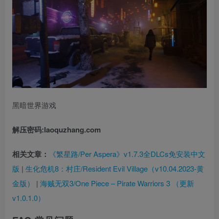
黑暗世界游戏
解压密码:laoquzhang.com
相关文章：
《繁星路/Per Aspera》v1.7.3全DLCs免安装中文
版
|
生化危机8：村庄/Resident Evil Village（v10.04.2023-黄
金版）
|
海贼无双3/One Piece – Pirate Warriors 3 （更新
v1.0.1.0）