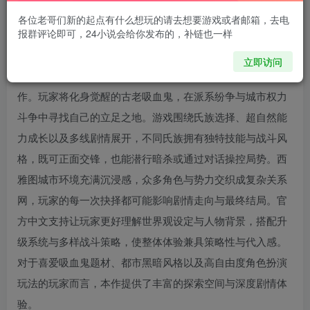
各位老哥们新的起点有什么想玩的请去想要游戏或者邮箱，去电
报群评论即可，24小说会给你发布的，补链也一样
《吸血鬼：避世血族2》（Vampire: The Masquerade –
立即访问
Bloodlines 2）是一款设定于现代西雅图的黑暗世界RPG续
作。玩家将化身觉醒的古老吸血鬼，在派系纷争与城市权力
斗争中寻找自己的立足之地。游戏围绕氏族选择、超自然能
力成长以及多线剧情展开，不同氏族拥有独特技能与战斗风
格，既可正面交锋，也能潜行暗杀或通过对话操控局势。西
雅图城市环境充满沉浸感，众多角色与势力交织成复杂关系
网，玩家的每一次抉择都可能影响剧情走向与最终结局。官
方中文支持让玩家更好理解世界观设定与人物背景，搭配升
级系统与多样战斗策略，使整体体验兼具策略性与代入感。
对于喜爱吸血鬼题材、都市黑暗风格以及高自由度角色扮演
玩法的玩家而言，本作提供了丰富的探索空间与深度剧情体
验。