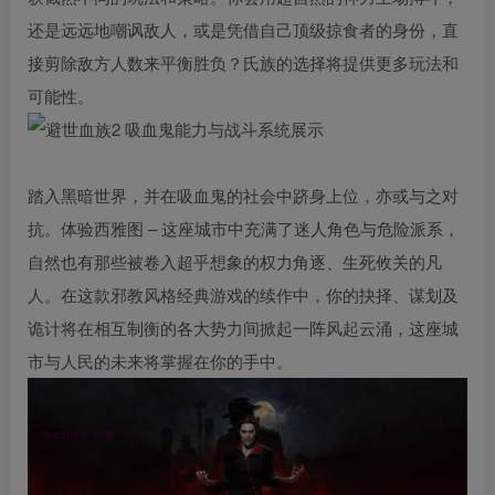
还是远远地嘲讽敌人，或是凭借自己顶级掠食者的身份，直
接剪除敌方人数来平衡胜负？氏族的选择将提供更多玩法和
可能性。
踏入黑暗世界，并在吸血鬼的社会中跻身上位，亦或与之对
抗。体验西雅图 – 这座城市中充满了迷人角色与危险派系，
自然也有那些被卷入超乎想象的权力角逐、生死攸关的凡
人。在这款邪教风格经典游戏的续作中，你的抉择、谋划及
诡计将在相互制衡的各大势力间掀起一阵风起云涌，这座城
市与人民的未来将掌握在你的手中。