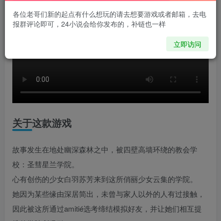
各位老哥们新的起点有什么想玩的请去想要游戏或者邮箱，去电
报群评论即可，24小说会给你发布的，补链也一样
立即访问
关于这款游戏
故事发生在地处幽深森林之中，被四壁高墙环绕的教会学
校：圣彗星兰学院。
心有创伤的少女白羽苏芳来到这所俏丽少女云集的学院。
她因为某些缘由深居简出，未曾与家人以外的人有过接触，
因此被这所通过amitié选考缔结模拟好友，并让她们相互提