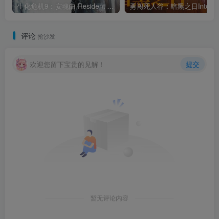
生化危机9：安魂曲 Resident Evil RequiemBuild.21960597官方中文免安装版
勇闯死人谷：暗黑之日Int
评论
抢沙发
欢迎您留下宝贵的见解！
提交
暂无评论内容