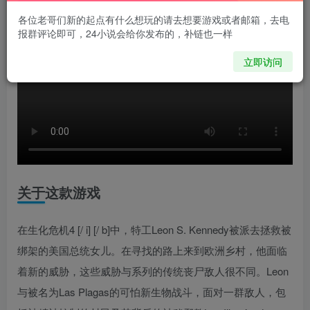
各位老哥们新的起点有什么想玩的请去想要游戏或者邮箱，去电
报群评论即可，24小说会给你发布的，补链也一样
立即访问
关于这款游戏
在生化危机4 [/ i] [/ b]中，特工Leon S. Kennedy被派去拯救被
绑架的美国总统女儿。在寻找的路上来到欧洲乡村，他面临
着新的威胁，这些威胁与系列的传统丧尸敌人很不同。Leon
与被名为Las Plagas的可怕新生物战斗，面对一群敌人，包