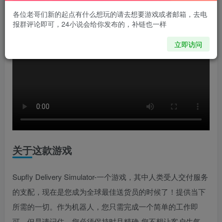
各位老哥们新的起点有什么想玩的请去想要游戏或者邮箱，去电
报群评论即可，24小说会给你发布的，补链也一样
立即访问
关于这款游戏
Supfly Delivery Simulator-一个游戏，其中人类受人交付服务
的支配，现在是您成为全球最佳送货员的时候了！提供当下
所需的一切。作为机器人，您只需完成一个简单的工作即
可。但是请记住，您必须保持时且精确-您不想让客户生气。