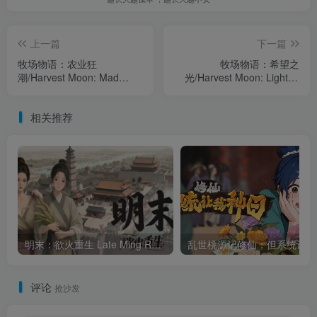
上一篇
下一篇
牧场物语：农业狂
牧场物语：希望之
潮/Harvest Moon: Mad
光/Harvest Moon: Light of
Dash（4484345）
Hope（2942480）
相关推荐
明末：欲火重生 Late Ming Reborn in Flames 豪华中文Build.20839572 全DLC版下载
乱
评论
抢沙发