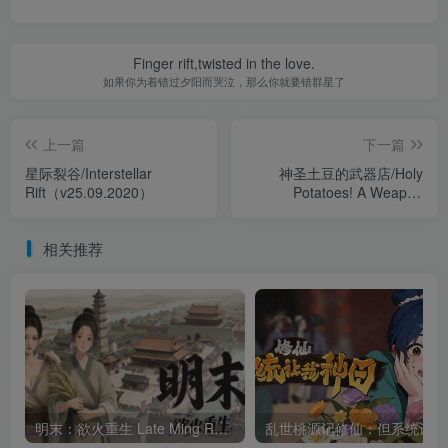
Finger rift,twisted in the love.
如果你为着错过夕阳而哭泣，那么你就要错群星了
上一篇
下一篇
星际裂谷/Interstellar
神圣土豆的武器店/Holy
Rift（v25.09.2020）
Potatoes! A Weapon
Shop（v1.1.5版）
相关推荐
明末：欲火重生 Late Ming Reborn in Flames 豪华中文Build.20839572 全DLC版下载
乱