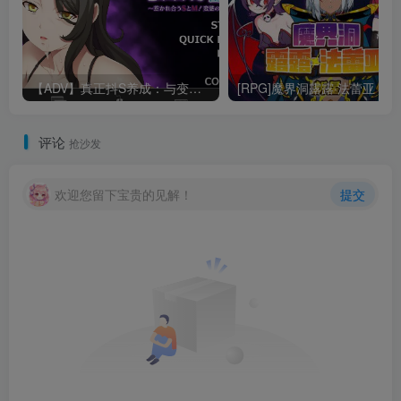
【ADV】真正抖S养成：与变态大姐姐的禁忌之恋1.0汉化600M
评论
抢沙发
欢迎您留下宝贵的见解！
提交