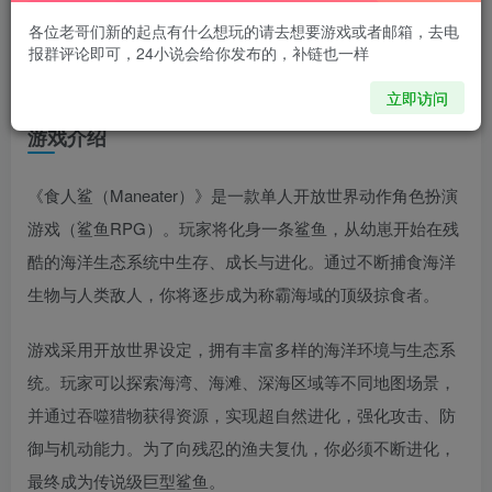
各位老哥们新的起点有什么想玩的请去想要游戏或者邮箱，去电
报群评论即可，24小说会给你发布的，补链也一样
《食人鲨》Maneater 免安装中文学习版
立即访问
游戏介绍
《食人鲨（Maneater）》是一款单人开放世界动作角色扮演
游戏（鲨鱼RPG）。玩家将化身一条鲨鱼，从幼崽开始在残
酷的海洋生态系统中生存、成长与进化。通过不断捕食海洋
生物与人类敌人，你将逐步成为称霸海域的顶级掠食者。
游戏采用开放世界设定，拥有丰富多样的海洋环境与生态系
统。玩家可以探索海湾、海滩、深海区域等不同地图场景，
并通过吞噬猎物获得资源，实现超自然进化，强化攻击、防
御与机动能力。为了向残忍的渔夫复仇，你必须不断进化，
最终成为传说级巨型鲨鱼。