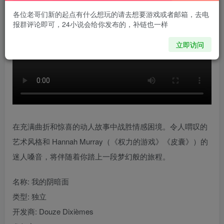
各位老哥们新的起点有什么想玩的请去想要游戏或者邮箱，去电
报群评论即可，24小说会给你发布的，补链也一样
立即访问
在充满曲折和惊喜的动人故事中战胜情感困境。令人喟叹的
艺术风格和 Hannah Murray（《权力的游戏》《皮囊》）的
迷人嗓音，将伴随着你踏上一段梦幻般的旅程。
名称: 我的阴暗面
类型: 独立
开发商: Douze Dixièmes