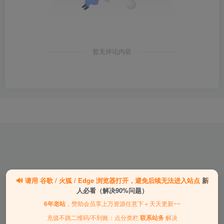
暂无评论内容
×
🔊
请用
谷歌 / 火狐 / Edge
浏览器打开，避免后续无法进入站点
新
人必看（解决90%问题）
6年老站
，赞助会员享上万资源任意下＋天天更新~~
｜
充值不跳二维码/不到账：点分类栏
联系站务
解决