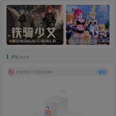
铁骑少女Cavalry Girlsv2.1.2187官方中文免安装版 全DLC
无尽爱丽丝 E
评论
抢沙发
欢迎您留下宝贵的见解！
提交