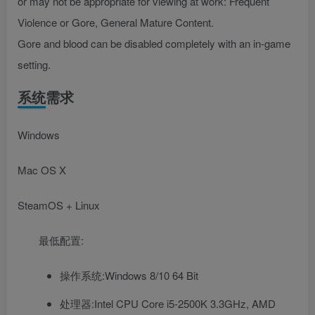
or may not be appropriate for viewing at work: Frequent
Violence or Gore, General Mature Content.
Gore and blood can be disabled completely with an in-game
setting.
系统需求
Windows
Mac OS X
SteamOS + Linux
最低配置:
操作系统:Windows 8/10 64 Bit
处理器:Intel CPU Core i5-2500K 3.3GHz, AMD