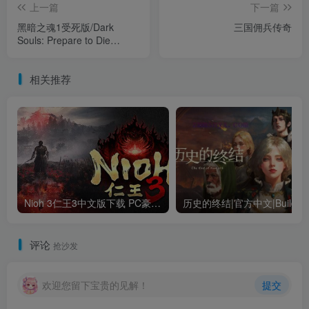
上一篇
下一篇
黑暗之魂1受死版/Dark
三国佣兵传奇
Souls: Prepare to Die
Edition
相关推荐
Nioh 3仁王3中文版下载 PC豪华版｜全DLC+终极内容整合
评论
抢沙发
欢迎您留下宝贵的见解！
提交