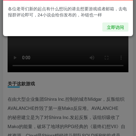
各位老哥们新的起点有什么想玩的请去想要游戏或者邮箱，去电
报群评论即可，24小说会给你发布的，补链也一样
立即访问
关于这款游戏
在由大型企业集团Shinra Inc.控制的城市Midgar，反叛组织
AVALANCHE炸毁了第一座Mako反应堆。AVALANCHE
的秘密建立是为了对Shinra Inc.发起反叛，该组织吸收了
Mako的能量，破坏了地球的RPG经典的《最终幻想VII》自
然资源。Cloud是Shinra精锐战斗部队SOLDIER的前成员，