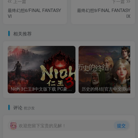
上一篇
下一篇
最终幻想6/FINAL FANTASY
最终幻想9/FINAL FANTASY
VI
IX
相关推荐
Nioh 3仁王3中文版下载 PC豪华版｜全DLC+终极内容整合
评论
抢沙发
欢迎您留下宝贵的见解！
提交