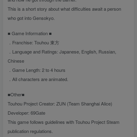
This is a short story about what difficulties await a person
who got into Gensokyo.
■ Game Information ■
．Franchise: Touhou 東方
．Language and Ratings: Japanese, English, Russian,
Chinese
．Game Length: 2 to 4 hours
．All characters are animated.
■Other■
Touhou Project Creator: ZUN (Team Shanghai Alice)
Developer: 69Gate
This game follows guidelines with Touhou Project Steam
publication regulations.